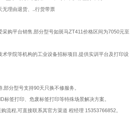
天无理由退货、..行货带票
采购平台销售,部分型号如斑马ZT411价格区间为7050元至
业技术学院等机构的工业设备招标项目,提供实训平台及打印设
持,部分型号支持90天只换不修服务‌。
FID标签打印、危废标签打印等特殊场景解决方案‌。
程,可直接联系其官方渠道‌ 程经理 15353766852。