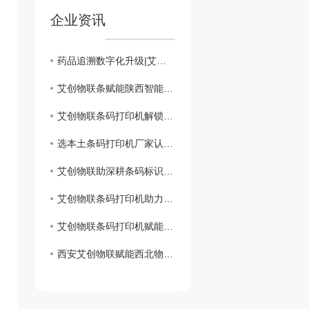
企业资讯
药品追溯数字化升级|艾创物联助力西安医药行业发展
艾创物联条赋能陕西智能制造
艾创物联条码打印机解锁便捷运营新模式
选本土条码打印机厂家认准艾创物联
艾创物联助深耕条码标识领域
艾创物联条码打印机助力门店..管理
艾创物联条码打印机赋能制造业精细化管理
西安艾创物联赋能西北物流..运转