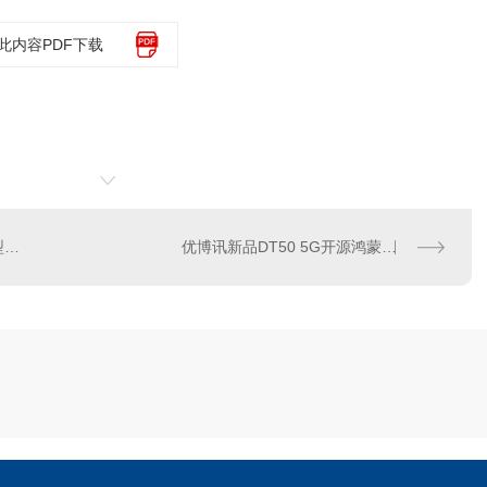
此内容PDF下载
2026西安制造业数字化转型提速，条码溯源如何助力企业降本增效？
优博讯新品DT50 5G开源鸿蒙版重磅发布