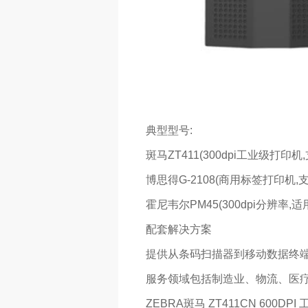
典型型号:
斑马ZT411(300dpi工业级打
博思得G-2108(商用标签打印机,
霍尼韦尔PM45(300dpi分辨率,
配套解决方案‌
提供从条码扫描器到移动数据终端
服务领域包括制造业、物流、医
ZEBRA斑马 ZT411CN 600