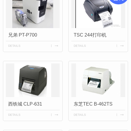
兄弟 PT-P700
TSC 244打印机
DETAILS
DETAILS
西铁城 CLP-631
东芝TEC B-462TS
DETAILS
DETAILS