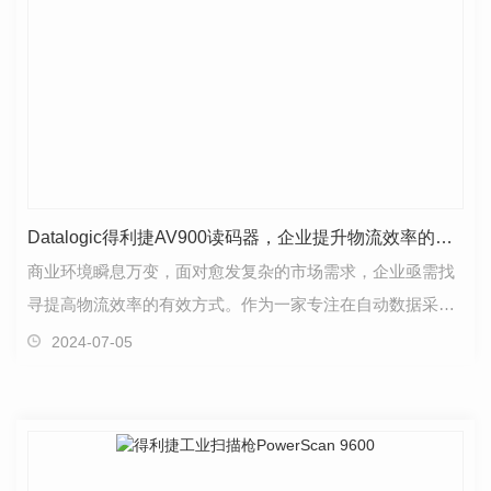
Datalogic得利捷AV900读码器，企业提升物流效率的有效解决方案
商业环境瞬息万变，面对愈发复杂的市场需求，企业亟需找
寻提高物流效率的有效方式。作为一家专注在自动数据采集
及工业自动化领域的..供应商，Datalogic得利捷将帮…
2024-07-05