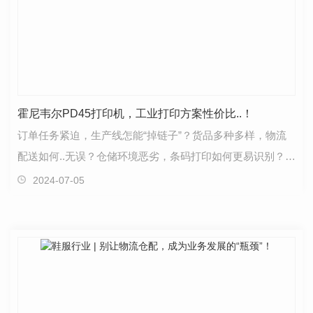
霍尼韦尔PD45打印机，工业打印方案性价比..！
订单任务紧迫，生产线怎能“掉链子”？货品多种多样，物流
配送如何..无误？仓储环境恶劣，条码打印如何更易识别？零
售竞争加剧，打印怎样兼顾运营成本？……应用场…
2024-07-05