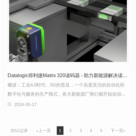
Datalogic得利捷Matrix 320读码器 - 助力新能源解决读码难题！
概述：工业4.0时代，5G的普及，一个高度灵活的自动化和
数字化与服务的生产模式，各大新能源厂商们都开始自动化
生产线的建设，以此满足市场需求。挑战：国内某新能…
2024-05-17
共51记录
«上一页
1
2
3
4
5
下一页»