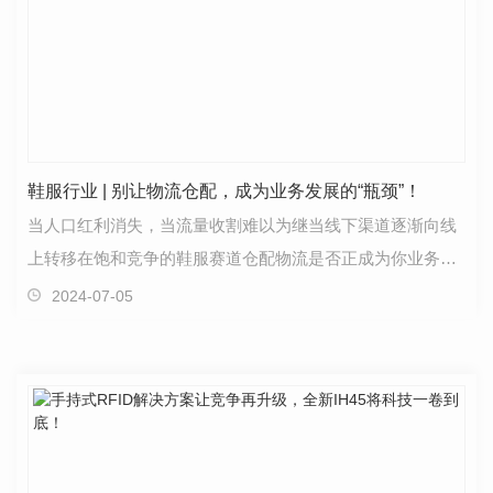
鞋服行业 | 别让物流仓配，成为业务发展的“瓶颈”！
当人口红利消失，当流量收割难以为继当线下渠道逐渐向线
上转移在饱和竞争的鞋服赛道仓配物流是否正成为你业务发
展的“瓶颈”？随着鞋服线上业务的增长，仓配模式正…
2024-07-05