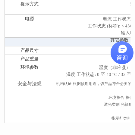
提示方式
蜂
电源
电流 工作状态 (较大
工作状态 (标称): < 430 m
输入电压 
其它参数
产品尺寸
9.9 x
产品重量
环境参数
湿度（非冷凝） 5 -
温度 工作状态: 0 至 40 °C / 32 至 104
安全与法规
机构认证 根据预期用途，该产品符合必要的安
认
环境符合 符合中
激光类别 光辐射-切
指示灯类别 IEC 