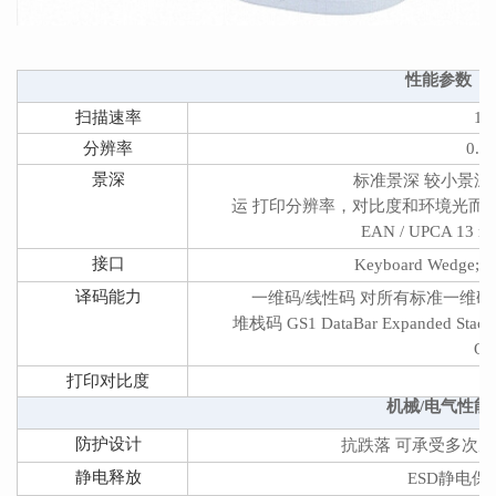
性能参数
扫描速率
1,
分辨率
0.13
景深
标准景深 较小景
运 打印分辨率，对比度和环境光而定。 Code 39 
EAN / UPCA 13 mil
接口
Keyboard Wedge; O
译码能力
一维码/线性码 对所有标准一维码包括
堆栈码 GS1 DataBar Expanded Stacked
Omn
打印对比度
机械/电气性能
防护设计
抗跌落 可承受多次从1
静电释放
ESD
静电保护